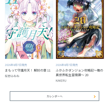
2026年8月7日発売
2026年8月7日発売
まもって守護月天！ 解封の章 11
ふかふかダンジョン攻略記～俺の
異世界転生冒険譚～ 20
桜野みねね
KAKERU
カレンダーへ