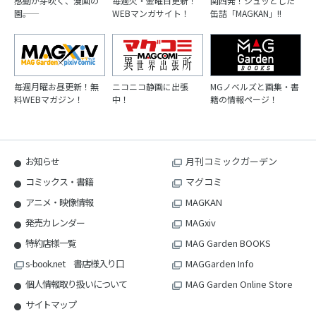
感動が芽吹く、漫画の
毎週火・金曜日更新！
関西発！シュッとした
園――。
WEBマンガサイト！
缶詰「MAGKAN」!!
毎週月曜お昼更新！無
ニコニコ静画に出張
MGノベルズと画集・書
料WEBマガジン！
中！
籍の情報ページ！
お知らせ
月刊コミックガーデン
コミックス・書籍
マグコミ
アニメ・映像情報
MAGKAN
発売カレンダー
MAGxiv
特約店様一覧
MAG Garden BOOKS
s-book.net 書店様入り口
MAGGarden Info
個人情報取り扱いについて
MAG Garden Online Store
サイトマップ