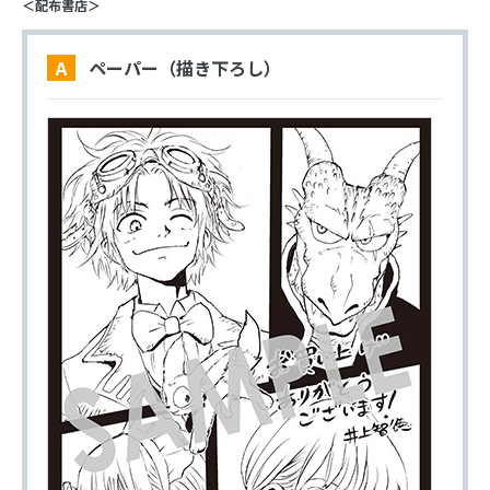
＜配布書店＞
A ペーパー（描き下ろし）