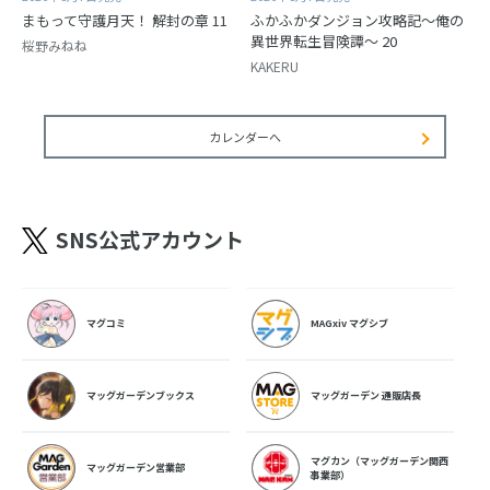
まもって守護月天！ 解封の章 11
ふかふかダンジョン攻略記～俺の
異世界転生冒険譚～ 20
桜野みねね
KAKERU
カレンダーへ
SNS公式アカウント
マグコミ
MAGxiv マグシブ
マッグガーデンブックス
マッグガーデン 通販店長
マグカン（マッグガーデン関西
マッグガーデン営業部
事業部）