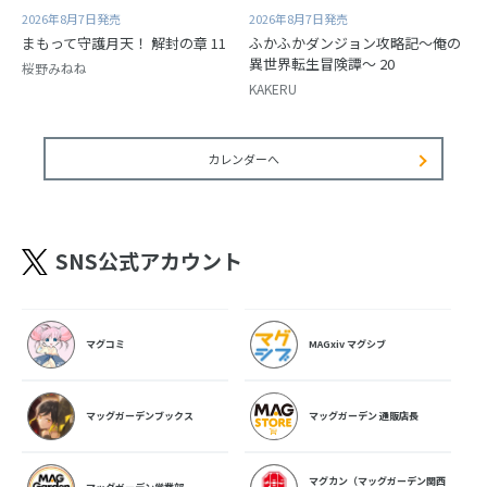
2026年8月7日発売
2026年8月7日発売
まもって守護月天！ 解封の章 11
ふかふかダンジョン攻略記～俺の
異世界転生冒険譚～ 20
桜野みねね
KAKERU
カレンダーへ
SNS公式アカウント
マグコミ
MAGxiv マグシブ
マッグガーデンブックス
マッグガーデン 通販店長
マグカン（マッグガーデン関西