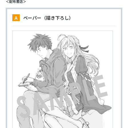
＜配布書店＞
A ペーパー（描き下ろし）