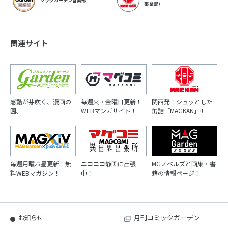
マッグガーデン営業部
事業部）
関連サイト
感動が芽吹く、漫画の
毎週火・金曜日更新！
関西発！シュッとした
園――。
WEBマンガサイト！
缶詰「MAGKAN」!!
毎週月曜お昼更新！無
ニコニコ静画に出張
MGノベルズと画集・書
料WEBマガジン！
中！
籍の情報ページ！
お知らせ
月刊コミックガーデン