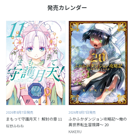
発売カレンダー
2026年8月7日発売
2026年8月7日発売
まもって守護月天！ 解封の章 11
ふかふかダンジョン攻略記～俺の
異世界転生冒険譚～ 20
桜野みねね
KAKERU