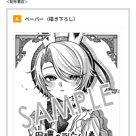
＜配布書店＞
A ペーパー（描き下ろし）