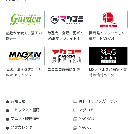
感動が芽吹く、漫画の
毎週火・金曜日更新！
関西発！シュッとした
園――。
WEBマンガサイト！
缶詰「MAGKAN」!!
毎週月曜お昼更新！無
ニコニコ静画に出張
MGノベルズと画集・書
料WEBマガジン！
中！
籍の情報ページ！
お知らせ
月刊コミックガーデン
コミックス・書籍
マグコミ
アニメ・映像情報
MAGKAN
発売カレンダー
MAGxiv