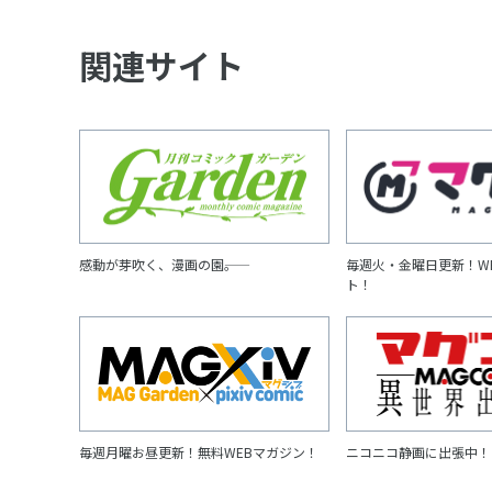
関連サイト
感動が芽吹く、漫画の園――。
毎週火・金曜日更新！W
ト！
毎週月曜お昼更新！無料WEBマガジン！
ニコニコ静画に出張中！