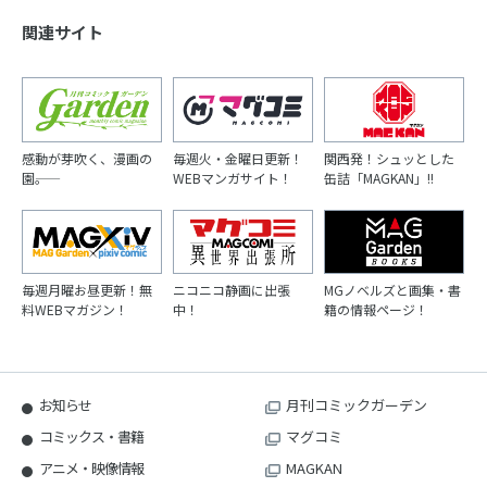
関連サイト
感動が芽吹く、漫画の
毎週火・金曜日更新！
関西発！シュッとした
園――。
WEBマンガサイト！
缶詰「MAGKAN」!!
毎週月曜お昼更新！無
ニコニコ静画に出張
MGノベルズと画集・書
料WEBマガジン！
中！
籍の情報ページ！
お知らせ
月刊コミックガーデン
コミックス・書籍
マグコミ
アニメ・映像情報
MAGKAN