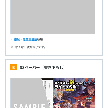
書泉
・
芳林堂書店
各店
なくなり次第終了です。
B SSペーパー（書き下ろし）