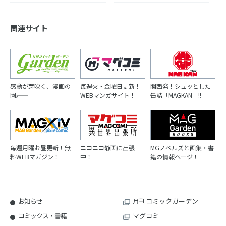
関連サイト
感動が芽吹く、漫画の
毎週火・金曜日更新！
関西発！シュッとした
園――。
WEBマンガサイト！
缶詰「MAGKAN」!!
毎週月曜お昼更新！無
ニコニコ静画に出張
MGノベルズと画集・書
料WEBマガジン！
中！
籍の情報ページ！
お知らせ
月刊コミックガーデン
コミックス・書籍
マグコミ