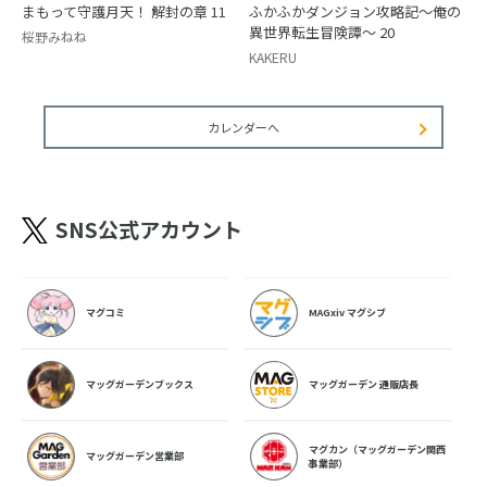
まもって守護月天！ 解封の章 11
ふかふかダンジョン攻略記～俺の
異世界転生冒険譚～ 20
桜野みねね
KAKERU
カレンダーへ
SNS公式アカウント
マグコミ
MAGxiv マグシブ
マッグガーデンブックス
マッグガーデン 通販店長
マグカン（マッグガーデン関西
マッグガーデン営業部
事業部）