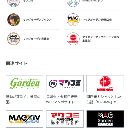
マグコミ
MAGxiv マグシブ
マッグガーデンブックス
マッグガーデン 通販店長
マグカン（マッグガーデン関西
マッグガーデン営業部
事業部）
関連サイト
感動が芽吹く、漫画の
毎週火・金曜日更新！
関西発！シュッとした
園――。
WEBマンガサイト！
缶詰「MAGKAN」!!