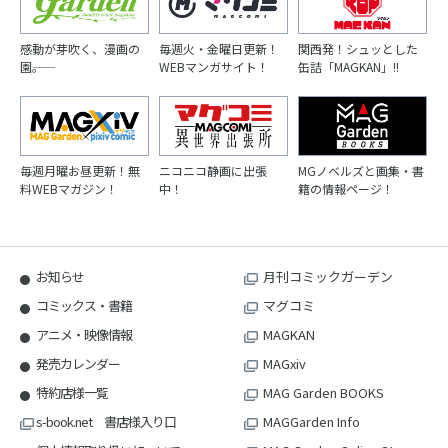
感動が芽吹く、漫画の
毎週火・金曜日更新！
関西発！シュッとした
園――。
WEBマンガサイト！
缶詰「MAGKAN」!!
毎週月曜お昼更新！無
ニコニコ静画に出張
MGノベルズと画集・書
料WEBマガジン！
中！
籍の情報ページ！
お知らせ
月刊コミックガーデン
コミックス・書籍
マグコミ
アニメ・映像情報
MAGKAN
発売カレンダー
MAGxiv
特約店様一覧
MAG Garden BOOKS
s-book.net 書店様入り口
MAGGarden Info