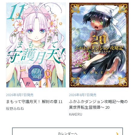
2026年8月7日発売
2026年8月7日発売
まもって守護月天！ 解封の章 11
ふかふかダンジョン攻略記～俺の
異世界転生冒険譚～ 20
桜野みねね
KAKERU
カレンダーへ