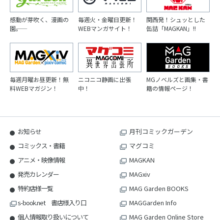
感動が芽吹く、漫画の
毎週火・金曜日更新！
関西発！シュッとした
園――。
WEBマンガサイト！
缶詰「MAGKAN」!!
毎週月曜お昼更新！無
ニコニコ静画に出張
MGノベルズと画集・書
料WEBマガジン！
中！
籍の情報ページ！
お知らせ
月刊コミックガーデン
コミックス・書籍
マグコミ
アニメ・映像情報
MAGKAN
発売カレンダー
MAGxiv
特約店様一覧
MAG Garden BOOKS
s-book.net 書店様入り口
MAGGarden Info
個人情報取り扱いについて
MAG Garden Online Store