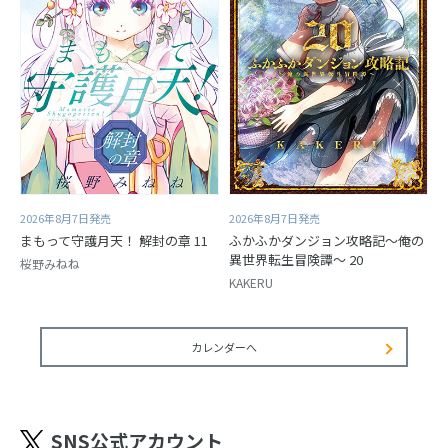
2026年8月7日発売
2026年8月7日発売
まもって守護月天！ 解封の章 11
ふかふかダンジョン攻略記～俺の
異世界転生冒険譚～ 20
桜野みねね
KAKERU
カレンダーへ
SNS公式アカウント