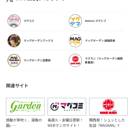
マグコミ
MAGxiv マグシブ
マッグガーデンブックス
マッグガーデン 通販店長
マグカン（マッグガーデン関西
マッグガーデン営業部
事業部）
関連サイト
感動が芽吹く、漫画の
毎週火・金曜日更新！
関西発！シュッとした
園――。
WEBマンガサイト！
缶詰「MAGKAN」!!