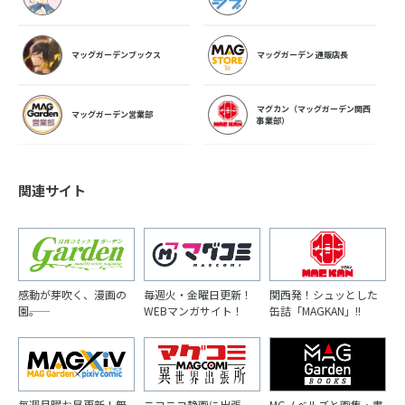
マッグガーデンブックス
マッグガーデン 通販店長
マグカン（マッグガーデン関西
マッグガーデン営業部
事業部）
関連サイト
感動が芽吹く、漫画の
毎週火・金曜日更新！
関西発！シュッとした
園――。
WEBマンガサイト！
缶詰「MAGKAN」!!
毎週月曜お昼更新！無
ニコニコ静画に出張
MGノベルズと画集・書