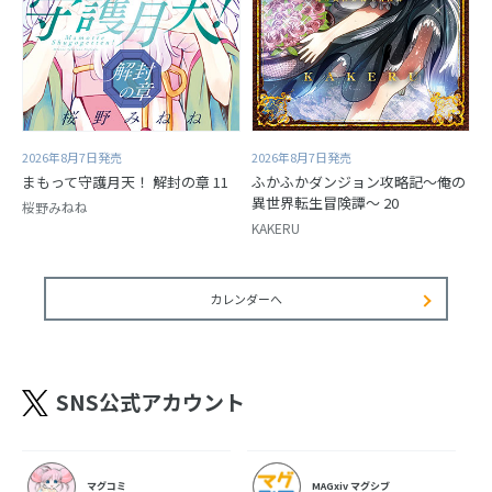
2026年8月7日発売
2026年8月7日発売
まもって守護月天！ 解封の章 11
ふかふかダンジョン攻略記～俺の
異世界転生冒険譚～ 20
桜野みねね
KAKERU
カレンダーへ
SNS公式アカウント
マグコミ
MAGxiv マグシブ