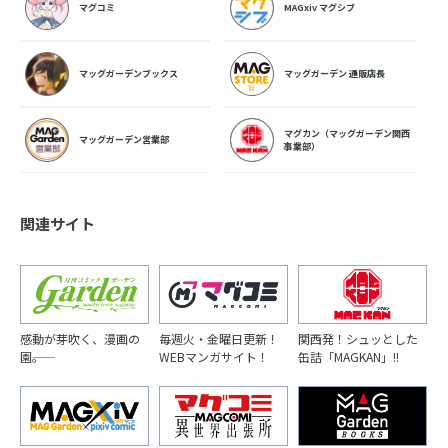
マグコミ
MAGxiv マグシブ
マッグガーデンブックス
マッグガーデン 通販店長
マグカン（マッグガーデン関西
マッグガーデン営業部
事業部）
関連サイト
感動が芽吹く、漫画の
毎週火・金曜日更新！
関西発！シュッとした
園――。
WEBマンガサイト！
缶詰「MAGKAN」!!