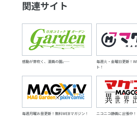
関連サイト
感動が芽吹く、漫画の園――。
毎週火・金曜日更新！W
ト！
毎週月曜お昼更新！無料WEBマガジン！
ニコニコ静画に出張中！