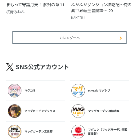
まもって守護月天！ 解封の章 11
ふかふかダンジョン攻略記～俺の
異世界転生冒険譚～ 20
桜野みねね
KAKERU
カレンダーへ
SNS公式アカウント
マグコミ
MAGxiv マグシブ
マッグガーデンブックス
マッグガーデン 通販店長
マグカン（マッグガーデン関西
マッグガーデン営業部
事業部）