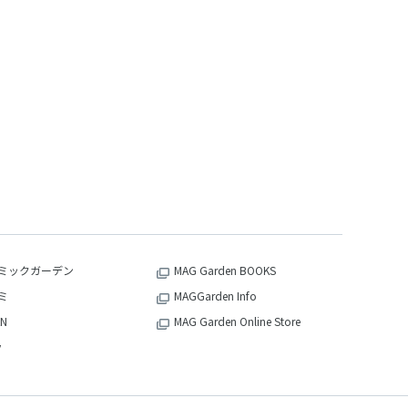
ミックガーデン
MAG Garden BOOKS
ミ
MAGGarden Info
N
MAG Garden Online Store
v