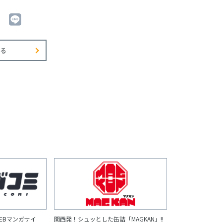
る
EBマンガサイ
関西発！シュッとした缶詰「MAGKAN」!!