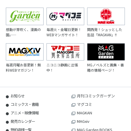
感動が芽吹く、漫画の
毎週火・金曜日更新！
関西発！シュッとした
園――。
WEBマンガサイト！
缶詰「MAGKAN」!!
毎週月曜お昼更新！無
ニコニコ静画に出張
MGノベルズと画集・書
料WEBマガジン！
中！
籍の情報ページ！
お知らせ
月刊コミックガーデン
コミックス・書籍
マグコミ
アニメ・映像情報
MAGKAN
発売カレンダー
MAGxiv
特約店様一覧
MAG Garden BOOKS