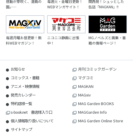
感動が芽吹く、漫画の
毎週火・金曜日更新！
関西発！シュッとした
園――。
WEBマンガサイト！
缶詰「MAGKAN」!!
毎週月曜お昼更新！無
ニコニコ静画に出張
MGノベルズと画集・書
料WEBマガジン！
中！
籍の情報ページ！
お知らせ
月刊コミックガーデン
コミックス・書籍
マグコミ
アニメ・映像情報
MAGKAN
発売カレンダー
MAGxiv
特約店様一覧
MAG Garden BOOKS
s-book.net 書店様入り口
MAGGarden Info
個人情報取り扱いについて
MAG Garden Online Store
サイトマップ