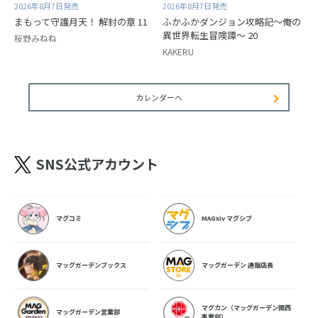
2026年8月7日発売
2026年8月7日発売
まもって守護月天！ 解封の章 11
ふかふかダンジョン攻略記～俺の
異世界転生冒険譚～ 20
桜野みねね
KAKERU
カレンダーへ
SNS公式アカウント
マグコミ
MAGxiv マグシブ
マッグガーデンブックス
マッグガーデン 通販店長
マグカン（マッグガーデン関西
マッグガーデン営業部
事業部）