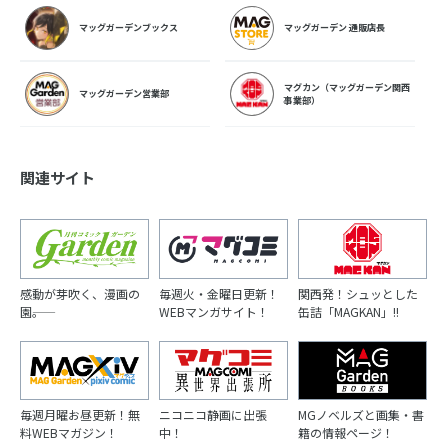
マッグガーデンブックス
マッグガーデン 通販店長
マグカン（マッグガーデン関西
マッグガーデン営業部
事業部）
関連サイト
感動が芽吹く、漫画の
毎週火・金曜日更新！
関西発！シュッとした
園――。
WEBマンガサイト！
缶詰「MAGKAN」!!
毎週月曜お昼更新！無
ニコニコ静画に出張
MGノベルズと画集・書
料WEBマガジン！
中！
籍の情報ページ！