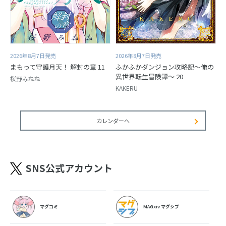
2026年8月7日発売
2026年8月7日発売
まもって守護月天！ 解封の章 11
ふかふかダンジョン攻略記～俺の
異世界転生冒険譚～ 20
桜野みねね
KAKERU
カレンダーへ
SNS公式アカウント
マグコミ
MAGxiv マグシブ