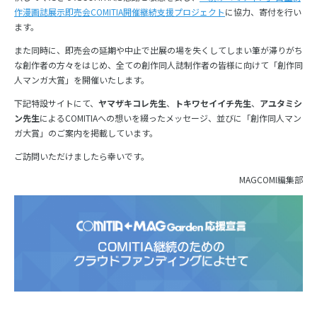
作漫画誌展示即売会COMITIA開催継続支援プロジェクト
に協力、寄付を行い
ます。
また同時に、即売会の延期や中止で出展の場を失くしてしまい筆が滞りがち
な創作者の方々をはじめ、全ての創作同人誌制作者の皆様に向けて「創作同
人マンガ大賞」を開催いたします。
下記特設サイトにて、
ヤマザキコレ先生
、
トキワセイイチ先生
、
アユタミシ
ン先生
によるCOMITIAへの想いを綴ったメッセージ、並びに「創作同人マン
ガ大賞」のご案内を掲載しています。
ご訪問いただけましたら幸いです。
MAGCOMI編集部