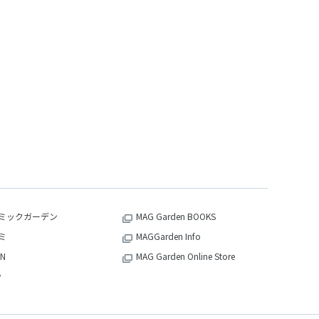
ミックガーデン
MAG Garden BOOKS
ミ
MAGGarden Info
N
MAG Garden Online Store
v