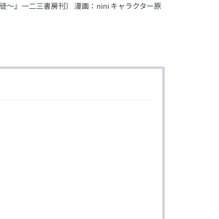
』一二三書房刊〕 漫画：nini キャラクター原