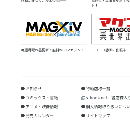
感動が芽吹く、漫画の園――。
毎週火・金曜日更新！W
ト！
毎週月曜お昼更新！無料WEBマガジン！
ニコニコ静画に出張中！
お知らせ
特約店様一覧
コミックス・書籍
s-book.net 書店様入
アニメ・映像情報
個人情報取り扱いにつ
発売カレンダー
サイトマップ