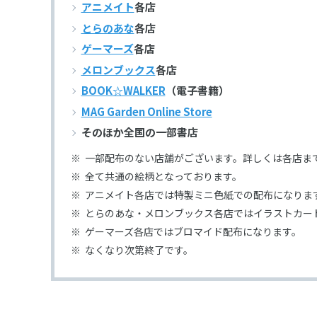
アニメイト
各店
とらのあな
各店
ゲーマーズ
各店
メロンブックス
各店
BOOK☆WALKER
（電子書籍）
MAG Garden Online Store
そのほか全国の一部書店
一部配布のない店舗がございます。詳しくは各店ま
全て共通の絵柄となっております。
アニメイト各店では特製ミニ色紙での配布になりま
とらのあな・メロンブックス各店ではイラストカー
ゲーマーズ各店ではブロマイド配布になります。
なくなり次第終了です。