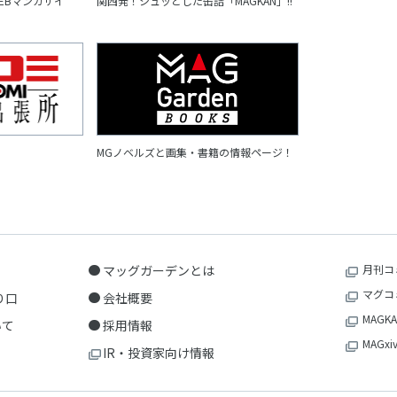
EBマンガサイ
関西発！シュッとした缶詰「MAGKAN」!!
MGノベルズと画集・書籍の情報ページ！
マッグガーデンとは
月刊コ
マグコ
り口
会社概要
MAGKA
いて
採用情報
MAGxi
IR・投資家向け情報