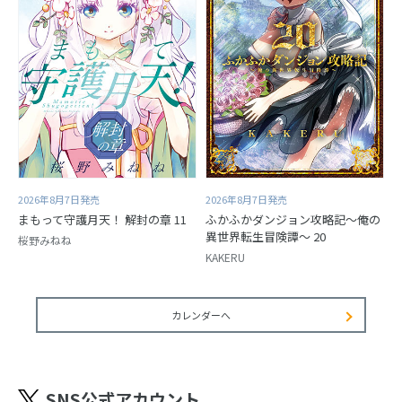
2026年8月7日発売
2026年8月7日発売
まもって守護月天！ 解封の章 11
ふかふかダンジョン攻略記～俺の
異世界転生冒険譚～ 20
桜野みねね
KAKERU
カレンダーへ
SNS公式アカウント