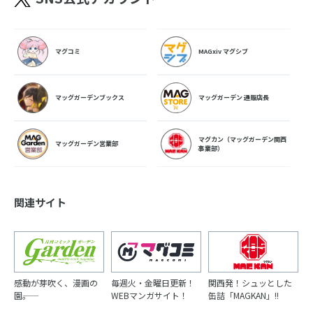
マグコミ
MAGxiv マグシブ
マッグガーデンブックス
マッグガーデン 通販店長
マグカン（マッグガーデン関西
マッグガーデン営業部
事業部）
関連サイト
感動が芽吹く、漫画の
毎週火・金曜日更新！
関西発！シュッとした
園――。
WEBマンガサイト！
缶詰「MAGKAN」!!