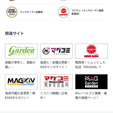
マグカン（マッグガーデン関西
マッグガーデン営業部
事業部）
関連サイト
感動が芽吹く、漫画の
毎週火・金曜日更新！
関西発！シュッとした
園――。
WEBマンガサイト！
缶詰「MAGKAN」!!
毎週月曜お昼更新！無
ニコニコ静画に出張
MGノベルズと画集・書
料WEBマガジン！
中！
籍の情報ページ！