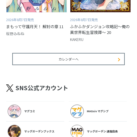
2026年8月7日発売
2026年8月7日発売
まもって守護月天！ 解封の章 11
ふかふかダンジョン攻略記～俺の
異世界転生冒険譚～ 20
桜野みねね
KAKERU
カレンダーへ
SNS公式アカウント
マグコミ
MAGxiv マグシブ
マッグガーデンブックス
マッグガーデン 通販店長