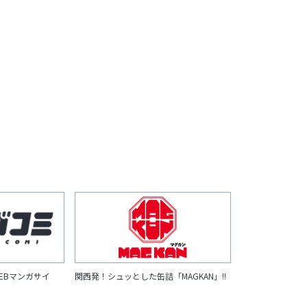
EBマンガサイ
関西発！シュッとした缶詰「MAGKAN」!!