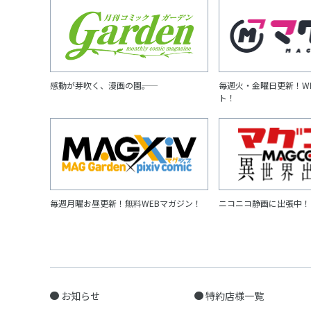
感動が芽吹く、漫画の園――。
毎週火・金曜日更新！W
ト！
毎週月曜お昼更新！無料WEBマガジン！
ニコニコ静画に出張中！
お知らせ
特約店様一覧