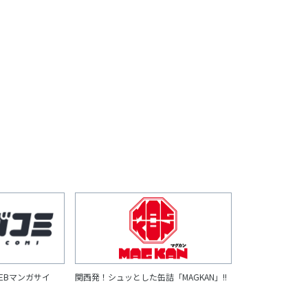
EBマンガサイ
関西発！シュッとした缶詰「MAGKAN」!!