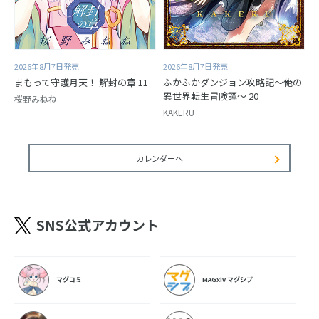
2026年8月7日発売
2026年8月7日発売
まもって守護月天！ 解封の章 11
ふかふかダンジョン攻略記～俺の
異世界転生冒険譚～ 20
桜野みねね
KAKERU
カレンダーへ
SNS公式アカウント
マグコミ
MAGxiv マグシブ