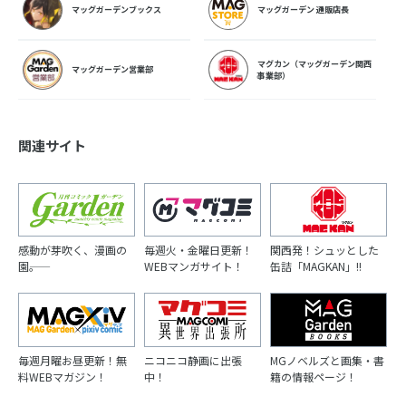
マッグガーデンブックス
マッグガーデン 通販店長
マグカン（マッグガーデン関西
マッグガーデン営業部
事業部）
関連サイト
感動が芽吹く、漫画の
毎週火・金曜日更新！
関西発！シュッとした
園――。
WEBマンガサイト！
缶詰「MAGKAN」!!
毎週月曜お昼更新！無
ニコニコ静画に出張
MGノベルズと画集・書
料WEBマガジン！
中！
籍の情報ページ！