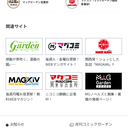
マグカン（マッグガーデン関西
マッグガーデン営業部
事業部）
関連サイト
感動が芽吹く、漫画の
毎週火・金曜日更新！
関西発！シュッとした
園――。
WEBマンガサイト！
缶詰「MAGKAN」!!
毎週月曜お昼更新！無
ニコニコ静画に出張
MGノベルズと画集・書
料WEBマガジン！
中！
籍の情報ページ！
お知らせ
月刊コミックガーデン