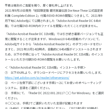
平素は格別のご高配を賜り、厚く御礼申し上げます。
2021年9月10日発売「初回限定版 銀河英雄伝説 Die Neue These 公式設定資
料集 Complete Edition 2」付属のDVD-ROMの閲覧につきまして、2021年9
月下旬にAdobe社にて公開されました「Adobe Acrobat Reader DC 64bit
版」では付属DVD-ROM内のファイルを閲覧いただくことが出来ません。
「Adobe Acrobat Reader DC 32bit版」では引き続き最新バージョンでも正
常に閲覧することが出来ますが、Windows10 64bit搭載のパソコンにて、
Adobe社サイトから「Adobe Acrobat Reader DC」のダウンロードを行い
ますと、2021年10月14日時点、自動的に64bit版がインストールされます
ため、以下の手順に沿って「Adobe Acrobat Reader DC 32bit版」のインス
トールいただき付録DVD-ROMの閲覧をお願いいたします。
＜「Adobe Acrobat Reader DC 32bit版」インストール手順＞
① 以下のURLより、ダウンロードページにアクセスをお願いいたします。
https://get.adobe.com/jp/reader/otherversions/
② ページ左側下部にございます手順1～2にてお使いのオペレーティング
システム、言語をご選択ください。
③ 手順3にて、「Reder DC 2022.001.20117 ○○ for Windows」をご選択
ください。
※○○には、手順2でご選択いただいた言語が記載されます
※（64Bit）と記載の無い方をお選びください。（2022年5月13日時点）