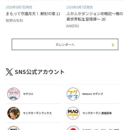
2026年8月7日発売
2026年8月7日発売
まもって守護月天！ 解封の章 11
ふかふかダンジョン攻略記～俺の
異世界転生冒険譚～ 20
桜野みねね
KAKERU
カレンダーへ
SNS公式アカウント
マグコミ
MAGxiv マグシブ
マッグガーデンブックス
マッグガーデン 通販店長