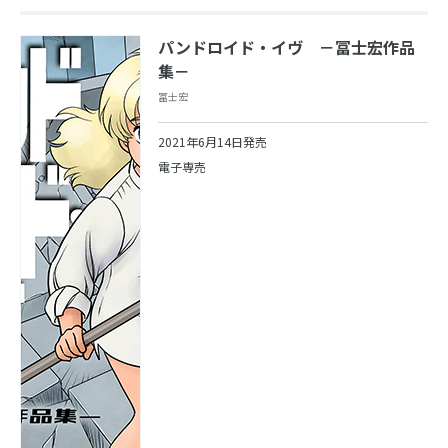
パンドロイド・イヴ －冨士宏作品
集－
冨士宏
2021年6月14日発売
電子専売