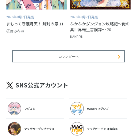
2026年8月7日発売
2026年8月7日発売
まもって守護月天！ 解封の章 11
ふかふかダンジョン攻略記～俺の
異世界転生冒険譚～ 20
桜野みねね
KAKERU
カレンダーへ
SNS公式アカウント
マグコミ
MAGxiv マグシブ
マッグガーデンブックス
マッグガーデン 通販店長