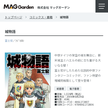
株式会社 マッグガーデン
トップページ
コミックス・書籍
城物語
城物語
冨士宏
／ﾌｼﾞﾋﾛｼ
中世ドイツの架空の城を舞台に、新
米城主ミハエルの前に立ち塞がる大
いなる壁！
冨士宏がしたためた伝説的中世ファ
ンタジーコミックが、ファン待望の
増補完結版として堂々登場！
紙書籍
電子書籍
■定価：1,026円（税込）
■発売日：2006年6月29日
■判型：A5判
■ISBNコード10：4861272807
■ISBNコード13：9784861272806