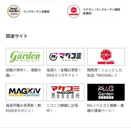
マグカン（マッグガーデン関西
マッグガーデン営業部
事業部）
関連サイト
感動が芽吹く、漫画の
毎週火・金曜日更新！
関西発！シュッとした
園――。
WEBマンガサイト！
缶詰「MAGKAN」!!
毎週月曜お昼更新！無
ニコニコ静画に出張
MGノベルズと画集・書
料WEBマガジン！
中！
籍の情報ページ！