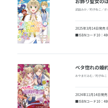
お飾り聖女のはず
武田みか／杓子ねこ／ボ
2025年3月14日発売
■ISBNコード10：48
ベタ惚れの婚約
おやまだみむ／杓子ねこ
2024年11月14日発
■ISBNコード10：48