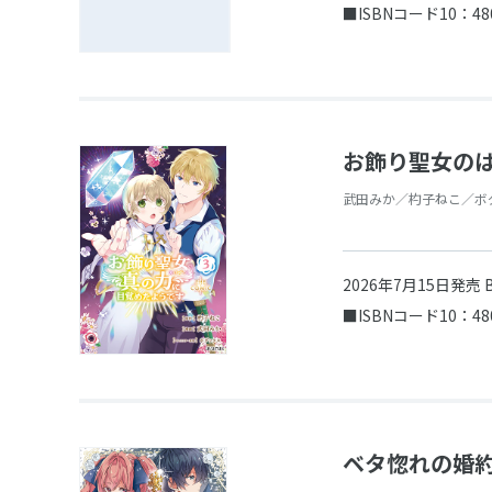
■ISBNコード10：48
お飾り聖女のはず
武田みか／杓子ねこ／ボ
2026年7月15日発売
■ISBNコード10：48
ベタ惚れの婚約