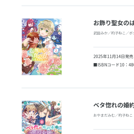
お飾り聖女のはず
武田みか／杓子ねこ／ボ
2025年11月14日発
■ISBNコード10：48
ベタ惚れの婚約
おやまだみむ／杓子ねこ