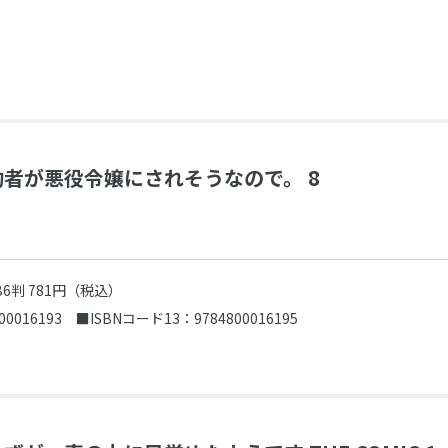
者が悪役令嬢にされそうなので。 8
B6判 781円（税込）
00016193
■ISBNコード13：9784800016195