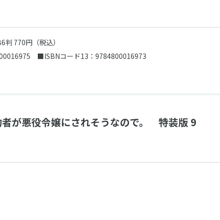
B6判 770円（税込）
00016975
■ISBNコード13：9784800016973
者が悪役令嬢にされそうなので。 特装版 9