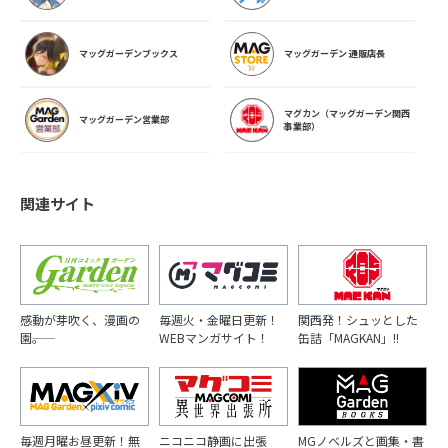
マッグガーデンブックス
マッグガーデン 通販店長
マグカン（マッグガーデン関西
マッグガーデン営業部
事業部）
関連サイト
感動が芽吹く、漫画の
毎週火・金曜日更新！
関西発！シュッとした
園――。
WEBマンガサイト！
缶詰「MAGKAN」!!
毎週月曜お昼更新！無
ニコニコ静画に出張
MGノベルズと画集・書