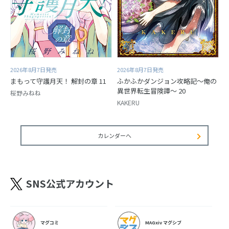
2026年8月7日発売
2026年8月7日発売
まもって守護月天！ 解封の章 11
ふかふかダンジョン攻略記～俺の
異世界転生冒険譚～ 20
桜野みねね
KAKERU
カレンダーへ
SNS公式アカウント
マグコミ
MAGxiv マグシブ