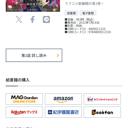
ラブコメ新展開の第3巻！
紙書籍
電子書籍
■定価：693円（税込）
■発売日：2022年7月14日
■判型：B6判
■ISBNコード10：4800012325
■ISBNコード13：9784800012326
第1話 試し読み
紙書籍の購入