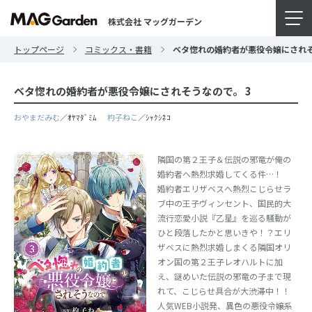
株式会社 マッグガーデン
トップページ
コミックス・書籍
ベタ惚れの婚約者が悪役令嬢にされそ
ベタ惚れの婚約者が悪役令嬢にされそうなので。 3
おやまだみむ
／ｵﾔﾏﾀﾞﾐﾑ
杓子ねこ
／ｼｬｸｼﾈｺ
隣国の第２王子＆伝説の邪竜が俺の
婚約者へ熱烈求婚してくる件…！
婚約者エリザベスへ熱烈こじらせラ
ブ中の王子ヴィンセント、国民的大
流行恋愛小説『乙星』を巡る騒動が
ひと段落したかと思いきや！？エリ
ザベスに熱烈求婚しまくる隣国オリ
オン国の第２王子レオハルトに加
え、謎めいた伝説の邪竜の子まで現
れて、こじらせ具合が大渋滞中！！
人気WEB小説発、異色の悪役令嬢系