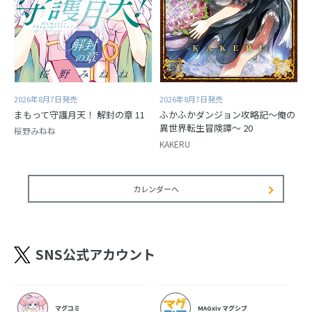
2026年8月7日発売
2026年8月7日発売
まもって守護月天！ 解封の章 11
ふかふかダンジョン攻略記～俺の
異世界転生冒険譚～ 20
桜野みねね
KAKERU
カレンダーへ
SNS公式アカウント
マグコミ
MAGxiv マグシブ