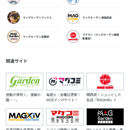
マッグガーデンブックス
マッグガーデン 通販店長
マグカン（マッグガーデン関西
マッグガーデン営業部
事業部）
関連サイト
感動が芽吹く、漫画の
毎週火・金曜日更新！
関西発！シュッとした
園――。
WEBマンガサイト！
缶詰「MAGKAN」!!
毎週月曜お昼更新！無
ニコニコ静画に出張
MGノベルズと画集・書