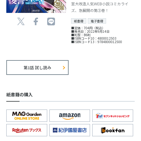
宮大改造人気WEB小説コミカライ
ズ、急展開の第③巻！
紙書籍
電子書籍
■定価：704円（税込）
■発売日：2022年9月14日
■判型：B6判
■ISBNコード10：4800012503
■ISBNコード13：9784800012500
第1話 試し読み
紙書籍の購入