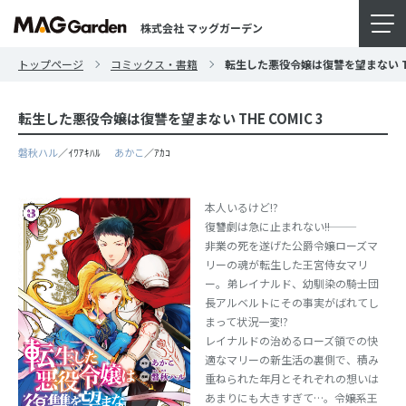
株式会社 マッグガーデン
トップページ
コミックス・書籍
転生した悪役令嬢は復讐を望まない THE
転生した悪役令嬢は復讐を望まない THE COMIC 3
磐秋ハル
／ｲﾜｱｷﾊﾙ
あかこ
／ｱｶｺ
本人いるけど!?
復讐劇は急に止まれない―――!!
非業の死を遂げた公爵令嬢ローズマ
リーの魂が転生した王宮侍女マリ
ー。弟レイナルド、幼馴染の騎士団
長アルベルトにその事実がばれてし
まって状況一変!?
レイナルドの治めるローズ領での快
適なマリーの新生活の裏側で、積み
重ねられた年月とそれぞれの想いは
あまりにも大きすぎて…。令嬢系王