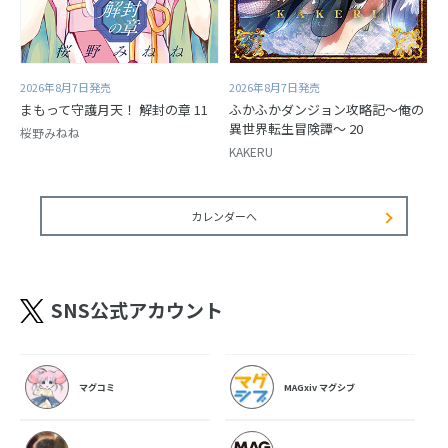
2026年8月7日発売
2026年8月7日発売
まもって守護月天！ 解封の章 11
ふかふかダンジョン攻略記～俺の
異世界転生冒険譚～ 20
桜野みねね
KAKERU
カレンダーへ
SNS公式アカウント
マグコミ
MAGxiv マグシブ