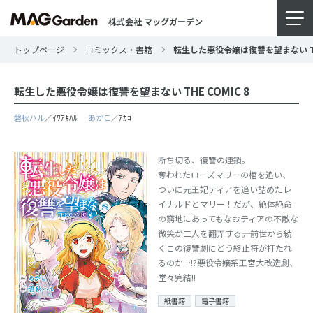
株式会社 マッグガーデン
トップページ
コミックス・書籍
転生した悪役令嬢は復讐を望まない THE
転生した悪役令嬢は復讐を望まない THE COMIC 8
磐秋ハル
／ｲﾜｱｷﾊﾙ
あかこ
／ｱｶｺ
断ち切る、復讐の連鎖。
奪われたローズマリーの棺を追い、
ついに元王妃ティアを追い詰めたレ
イナルドとマリー！だが、絶体絶命
の窮地にあってもなおティアの不敵な
微笑が二人を翻弄する――。前世から続
くこの復讐劇にどう終止符が打たれ
るのか…!?悪役令嬢系王宮大改造劇、
堂々完結!!
紙書籍
電子書籍