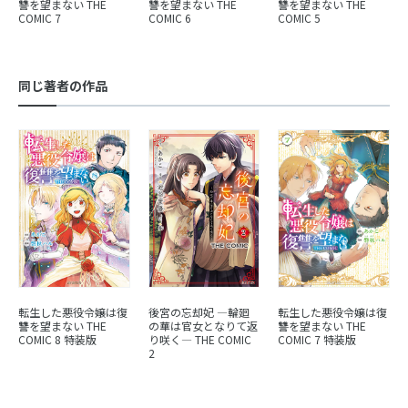
讐を望まない THE
讐を望まない THE
讐を望まない THE
COMIC 7
COMIC 5
COMIC 6
同じ著者の作品
転生した悪役令嬢は復
後宮の忘却妃 ―輪廻
転生した悪役令嬢は復
讐を望まない THE
の華は官女となりて返
讐を望まない THE
COMIC 8 特装版
り咲く― THE COMIC
COMIC 7 特装版
2