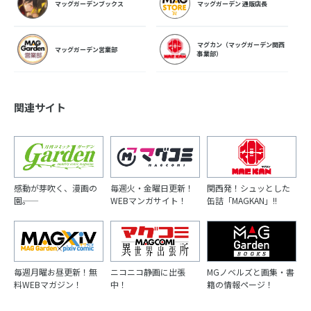
マッグガーデンブックス
マッグガーデン 通販店長
マグカン（マッグガーデン関西
マッグガーデン営業部
事業部）
関連サイト
感動が芽吹く、漫画の
毎週火・金曜日更新！
関西発！シュッとした
園――。
WEBマンガサイト！
缶詰「MAGKAN」!!
毎週月曜お昼更新！無
ニコニコ静画に出張
MGノベルズと画集・書
料WEBマガジン！
中！
籍の情報ページ！