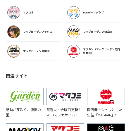
マグコミ
MAGxiv マグシブ
マッグガーデンブックス
マッグガーデン 通販店長
マグカン（マッグガーデン関西
マッグガーデン営業部
事業部）
関連サイト
感動が芽吹く、漫画の
毎週火・金曜日更新！
関西発！シュッとした
園――。
WEBマンガサイト！
缶詰「MAGKAN」!!