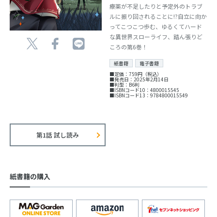
療薬が不足したりと予定外のトラブ
ルに振り回されることに!?自立に向か
ってこつこつ歩む、ゆるくてハード
な異世界スローライフ、踏ん張りど
ころの第6巻！
紙書籍
電子書籍
■定価：759円（税込）
■発売日：2025年2月14日
■判型：B6判
■ISBNコード10：4800015545
■ISBNコード13：9784800015549
第1話 試し読み
紙書籍の購入