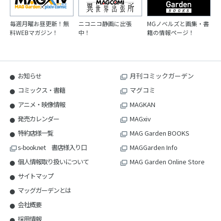
毎週月曜お昼更新！無
ニコニコ静画に出張
MGノベルズと画集・書
料WEBマガジン！
中！
籍の情報ページ！
お知らせ
月刊コミックガーデン
コミックス・書籍
マグコミ
アニメ・映像情報
MAGKAN
発売カレンダー
MAGxiv
特約店様一覧
MAG Garden BOOKS
s-book.net 書店様入り口
MAGGarden Info
個人情報取り扱いについて
MAG Garden Online Store
サイトマップ
マッグガーデンとは
会社概要
採用情報