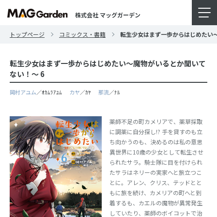
株式会社 マッグガーデン
トップページ
コミックス・書籍
転生少女はまず一歩からはじめたい～
転生少女はまず一歩からはじめたい～魔物がいるとか聞いて
ない！～ 6
岡村アユム
／ｵｶﾑﾗｱﾕﾑ
カヤ
／ｶﾔ
那流
／ﾅﾙ
薬師不足の町カメリアで、薬草採取
に調薬に自分探し!? 手を貸すのも立
ち向かうのも、決めるのは私の意思
異世界に10歳の少女として転生させ
られたサラ。騎士隊に目を付けられ
たサラはネリーの実家へと旅立つこ
とに。アレン、クリス、テッドとと
もに旅を続け、カメリアの町へと到
着するも、カエルの魔物が異常発生
していたり、薬師のボイコットで治