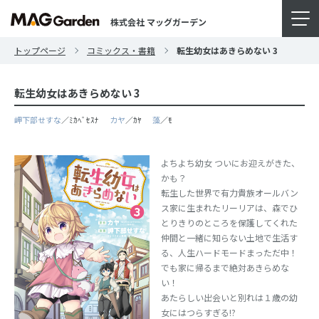
株式会社 マッグガーデン
トップページ
コミックス・書籍
転生幼女はあきらめない 3
転生幼女はあきらめない 3
岬下部せすな
／ﾐｶﾍﾞｾｽﾅ
カヤ
／ｶﾔ
藻
／ﾓ
よちよち幼女 ついにお迎えがきた、
かも？
転生した世界で有力貴族オールバン
ス家に生まれたリーリアは、森でひ
とりきりのところを保護してくれた
仲間と一緒に知らない土地で生活す
る、人生ハードモードまっただ中！
でも家に帰るまで絶対あきらめな
い！
あたらしい出会いと別れは１歳の幼
女にはつらすぎる!?