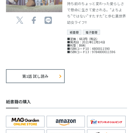
持ち前のちょっと変わった愛らしさ
で懸命に生きて愛される。“よちよ
ち”ではない"すたすた"と歩む異世界
幼女ライフ!!
紙書籍
電子書籍
■定価：682円（税込）
■発売日：2021年12月14日
■判型：B6判
■ISBNコード10：4800011590
■ISBNコード13：9784800011596
第1話 試し読み
紙書籍の購入