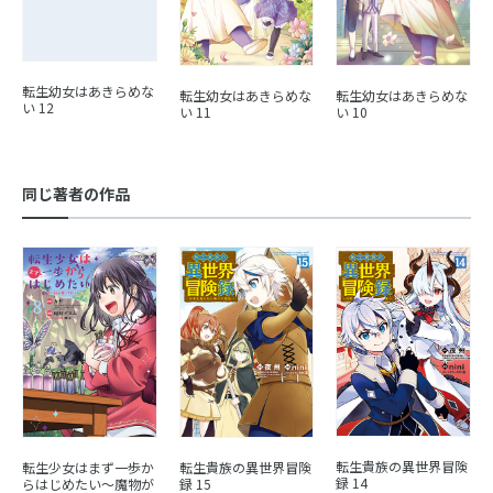
転生幼女はあきらめな
転生幼女はあきらめな
転生幼女はあきらめな
い 12
い 11
い 10
同じ著者の作品
転生貴族の異世界冒険
転生少女はまず一歩か
転生貴族の異世界冒険
録 14
らはじめたい～魔物が
録 15