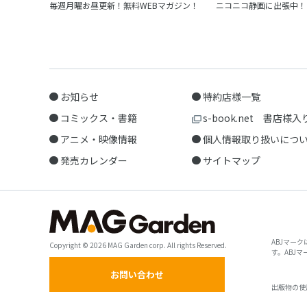
毎週月曜お昼更新！無料WEBマガジン！
ニコニコ静画に出張中！
お知らせ
特約店様一覧
コミックス・書籍
s-book.net 書店様入
アニメ・映像情報
個人情報取り扱いにつ
発売カレンダー
サイトマップ
ABJマー
Copyright © 2026 MAG Garden corp. All rights Reserved.
す。ABJ
お問い合わせ
出版物の使用許諾