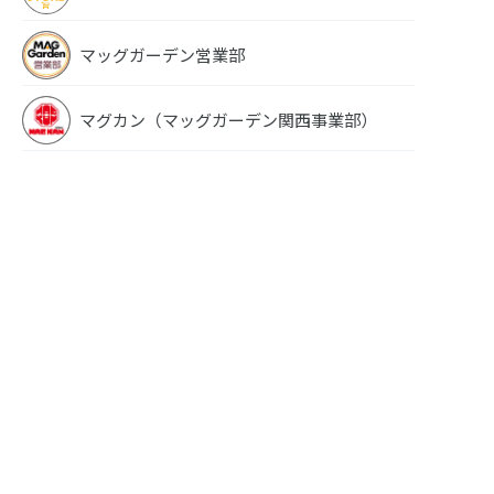
マッグガーデン営業部
マグカン（マッグガーデン関西事業部）
破棄
王太子に婚約破棄
もう
されたので、もう
やめ
バカのふりはやめ
 2
ようと思います 1
特装版