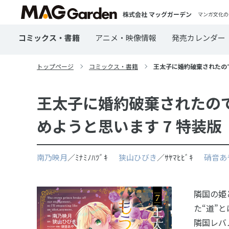
株式会社 マッグガーデン
マンガ文化の
コミックス・書籍
アニメ・映像情報
発売カレンダー
トップページ
コミックス・書籍
王太子に婚約破棄されたので
王太子に婚約破棄されたの
めようと思います 7 特装版
南乃映月
／ﾐﾅﾐﾉﾊﾂﾞｷ
狭山ひびき
／ｻﾔﾏﾋﾋﾞｷ
硝音あ
隣国の姫
た“道”
隣国レバ