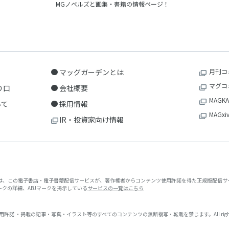
MGノベルズと画集・書籍の情報ページ！
マッグガーデンとは
月刊コ
マグコ
り口
会社概要
MAGKA
いて
採用情報
MAGxi
IR・投資家向け情報
クは、この電子書店・電子書籍配信サービスが、著作権者からコンテンツ使用許諾を得た正規版配信サー
マークの詳細、ABJマークを掲示している
サービスの一覧はこちら
 ・掲載の記事・写真・イラスト等のすべてのコンテンツの無断複写・転載を禁じます。All rights reserved. No repr