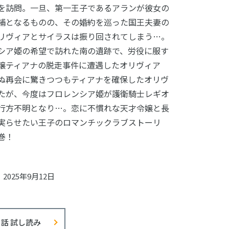
を訪問。一旦、第一王子であるアランが彼女の
補となるものの、その婚約を巡った国王夫妻の
リヴィアとサイラスは振り回されてしまう…。
シア姫の希望で訪れた南の遺跡で、労役に服す
嬢ティアナの脱走事件に遭遇したオリヴィア
ぬ再会に驚きつつもティアナを確保したオリヴ
たが、今度はフロレンシア姫が護衛騎士レギオ
行方不明となり…。恋に不慣れな天才令嬢と長
実らせたい王子のロマンチックラブストーリ
巻！
2025年9月12日
1話 試し読み