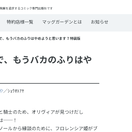
発展を追求するコミック専門出版社です
特約店様一覧
マッグガーデンとは
お知らせ
、もうバカのふりはやめようと思います 7 特装版
で、もうバカのふりはや
や
／ｼｮｳｵﾄｱﾔ
と騎士のため、オリヴィアが見つけだし
とは──！
ノールから縁談のために、フロレンシア姫がブ