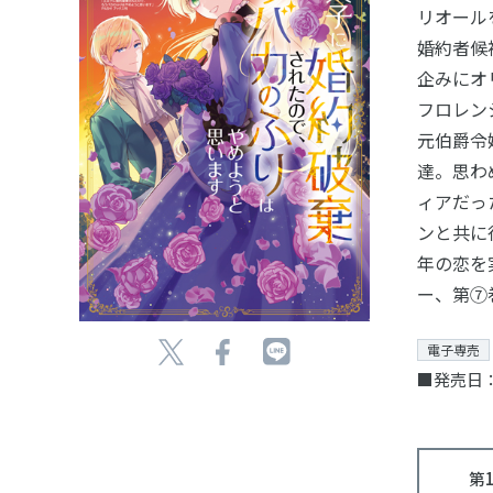
リオール
婚約者候
企みにオ
フロレン
元伯爵令
達。思わ
ィアだっ
ンと共に
年の恋を
ー、第⑦
電子専売
■発売日：
第