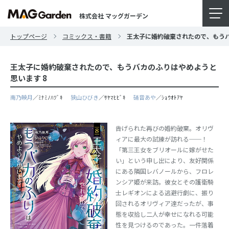
株式会社 マッグガーデン
トップページ
コミックス・書籍
王太子に婚約破棄されたので、もうバ
王太子に婚約破棄されたので、もうバカのふりはやめようと
思います 8
南乃映月
／ﾐﾅﾐﾉﾊﾂﾞｷ
狭山ひびき
／ｻﾔﾏﾋﾋﾞｷ
硝音あや
／ｼｮｳｵﾄｱﾔ
告げられた再びの婚約破棄。オリヴ
ィアに最大の試練が訪れる──！
「第三王女をブリオールに嫁がせた
い」という申し出により、友好関係
にある隣国レバノールから、フロレ
ンシア姫が来訪。彼女とその護衛騎
士レギオンによる逃避行劇に、振り
回されるオリヴィア達だったが、事
態を収拾し二人が幸せになれる可能
性を見つけるのであった。一件落着