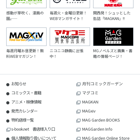
感動が芽吹く、漫画の
毎週火・金曜日更新！
関西発！シュッとした
園――。
WEBマンガサイト！
缶詰「MAGKAN」!!
毎週月曜お昼更新！無
ニコニコ静画に出張
MGノベルズと画集・書
料WEBマガジン！
中！
籍の情報ページ！
お知らせ
月刊コミックガーデン
コミックス・書籍
マグコミ
アニメ・映像情報
MAGKAN
発売カレンダー
MAGxiv
特約店様一覧
MAG Garden BOOKS
s-book.net 書店様入り口
MAGGarden Info
個人情報取り扱いについて
MAG Garden Online Store