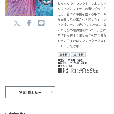
となったのもつかの間、いよいよオ
リヴィアとサイラスの婚約式の日が
迫る。着々と準備を整える中で、突
然国王に呼び出され困惑するオリヴ
ィア達。そこで告げられたのは、な
んと再びの婚約破棄だった…。恋に
不慣れな天才令嬢と長年の恋を実ら
せたい王子のロマンチックラブスト
ーリー、第⑧巻！
紙書籍
電子書籍
■定価：759円（税込）
■発売日：2026年3月13日
■判型：B6判
■ISBNコード10：4800017262
■ISBNコード13：9784800017260
第1話 試し読み