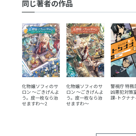
同じ著者の作品
化物嬢ソフィのサ
化物嬢ソフィのサ
警視庁 特務
ロン ～ごきげんよ
ロン ～ごきげんよ
凶悪犯対策室
う。皮一枚なら治
う。皮一枚なら治
課-トクナナ-
せますわ～2
せますわ～