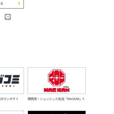
る
EBマンガサイ
関西発！シュッとした缶詰「MAGKAN」!!