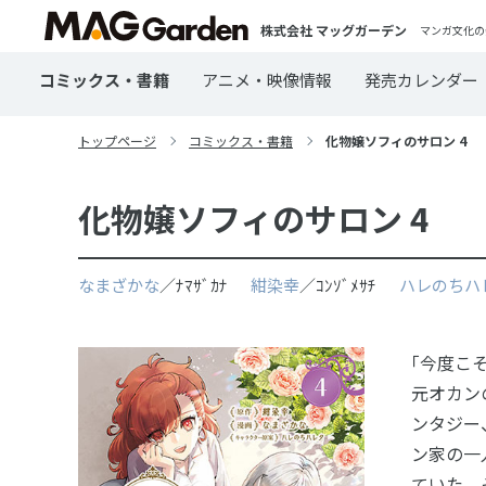
株式会社 マッグガーデン
マンガ文化の
コミックス・書籍
アニメ・映像情報
発売カレンダー
トップページ
コミックス・書籍
化物嬢ソフィのサロン 4
化物嬢ソフィのサロン 4
なまざかな
／ﾅﾏｻﾞｶﾅ
紺染幸
／ｺﾝｿﾞﾒｻﾁ
ハレのちハ
｢今度こ
元オカン
ンタジー
ン家の一
ていた。