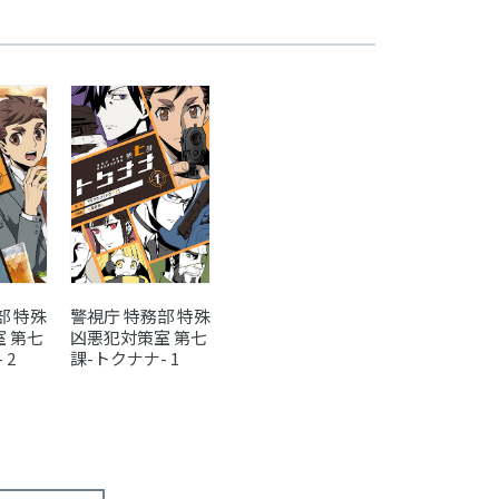
警視庁 特務部 特殊
部 特殊
凶悪犯対策室 第七
 第七
課-トクナナ- 1
 2