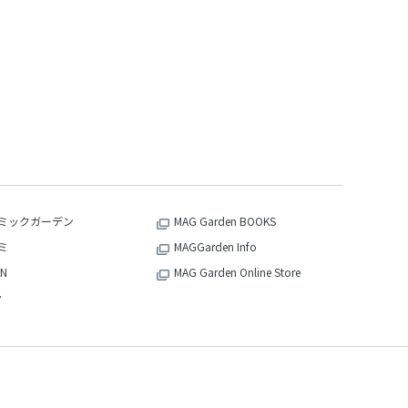
ミックガーデン
MAG Garden BOOKS
ミ
MAGGarden Info
N
MAG Garden Online Store
v