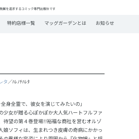
発展を追求するコミック専門出版社です
特約店様一覧
マッグガーデンとは
お知らせ
レタ
／ﾊﾚﾉﾁﾊﾚﾀ
そ全身全霊で、彼女を演じてみたいの」
の少女が贈る心ぽかぽか大人気ハートフルファ
、待望の第４巻登場!!裕福な商社を営むオルゾ
人娘ソフィは、生まれつき皮膚の奇病にかかっ
その異様な容姿により周囲から『化物嬢』と呼