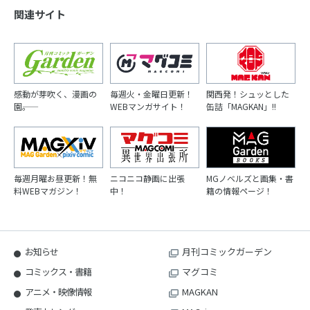
関連サイト
感動が芽吹く、漫画の
毎週火・金曜日更新！
関西発！シュッとした
園――。
WEBマンガサイト！
缶詰「MAGKAN」!!
毎週月曜お昼更新！無
ニコニコ静画に出張
MGノベルズと画集・書
料WEBマガジン！
中！
籍の情報ページ！
お知らせ
月刊コミックガーデン
コミックス・書籍
マグコミ
アニメ・映像情報
MAGKAN