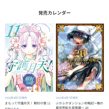
発売カレンダー
2026年8月7日発売
2026年8月7日発売
まもって守護月天！ 解封の章 11
ふかふかダンジョン攻略記～俺の
異世界転生冒険譚～ 20
桜野みねね