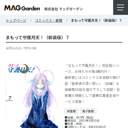
株式会社 マッグガーデン
トップページ
コミックス・書籍
まもって守護月天！（新装版） 7
まもって守護月天！（新装版） 7
桜野みねね
／ｻｸﾗﾉﾐﾈﾈ
「まもって守護月天！」完全版シリ
ーズ、お待たせの第4期刊行！
最終巻にはコミックス未収録の第67
話「星神達の深い想い」（前編）＆
後編第68話を描き下ろしで収録！全
巻購入特典として豪華応募者全員サ
ービス実施！
紙書籍
電子書籍
■定価：607円（税込）
■発売日：2003年5月10日
■判型：B6判
■ISBNコード10：4901926519