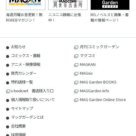
毎週月曜お昼更新！無
ニコニコ静画に出張
MGノベルズと画集・書
料WEBマガジン！
中！
籍の情報ページ！
お知らせ
月刊コミックガーデン
コミックス・書籍
マグコミ
アニメ・映像情報
MAGKAN
発売カレンダー
MAGxiv
特約店様一覧
MAG Garden BOOKS
s-book.net 書店様入り口
MAGGarden Info
個人情報取り扱いについて
MAG Garden Online Store
サイトマップ
マッグガーデンとは
会社概要
採用情報