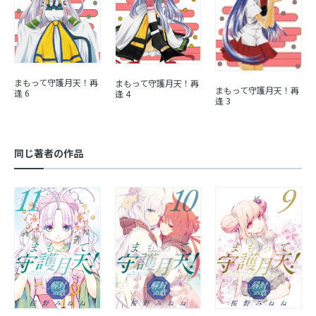
まもって守護月天！再
まもって守護月天！再
まもって守護月天！再
逢
6
逢
4
逢
3
同じ著者の作品