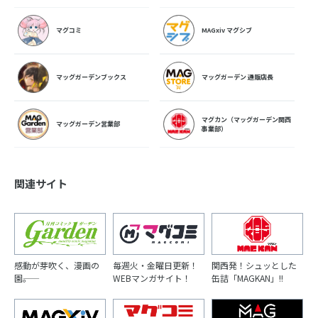
マグコミ
MAGxiv マグシブ
マッグガーデンブックス
マッグガーデン 通販店長
マグカン（マッグガーデン関西
マッグガーデン営業部
事業部）
関連サイト
感動が芽吹く、漫画の
毎週火・金曜日更新！
関西発！シュッとした
園――。
WEBマンガサイト！
缶詰「MAGKAN」!!