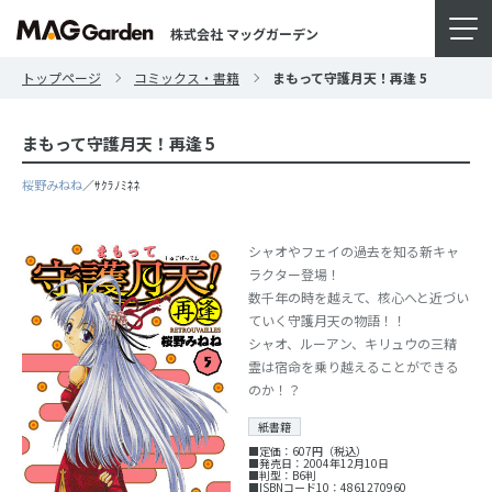
株式会社 マッグガーデン
トップページ
コミックス・書籍
まもって守護月天！再逢
5
まもって守護月天！再逢
5
桜野みねね
／ｻｸﾗﾉﾐﾈﾈ
シャオやフェイの過去を知る新キャ
ラクター登場！
数千年の時を越えて、核心へと近づい
ていく守護月天の物語！！
シャオ、ルーアン、キリュウの三精
霊は宿命を乗り越えることができる
のか！？
紙書籍
■定価：607円（税込）
■発売日：2004年12月10日
■判型：B6判
■ISBNコード10：4861270960