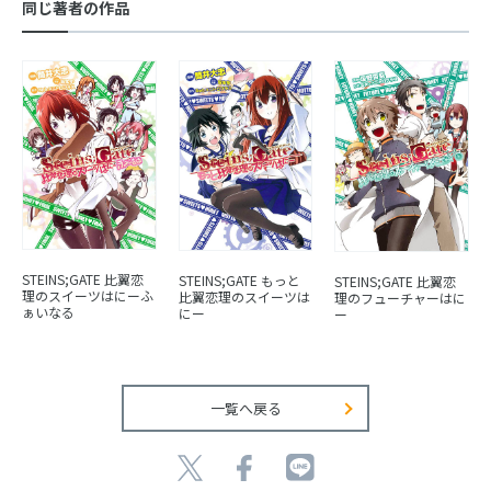
同じ著者の作品
STEINS;GATE 比翼恋
STEINS;GATE もっと
STEINS;GATE 比翼恋
理のスイーツはにーふ
比翼恋理のスイーツは
理のフューチャーはに
ぁいなる
にー
ー
一覧へ戻る