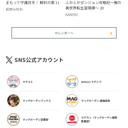
まもって守護月天！ 解封の章 11
ふかふかダンジョン攻略記～俺の
異世界転生冒険譚～ 20
桜野みねね
KAKERU
カレンダーへ
SNS公式アカウント
マグコミ
MAGxiv マグシブ
マッグガーデンブックス
マッグガーデン 通販店長
マグカン（マッグガーデン関西
マッグガーデン営業部
事業部）