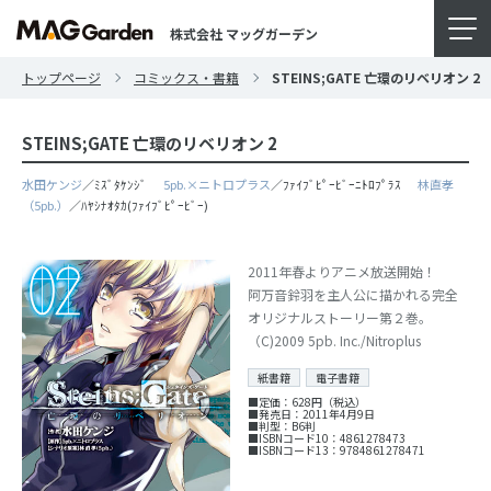
株式会社 マッグガーデン
トップページ
コミックス・書籍
STEINS;GATE 亡環のリベリオン 2
STEINS;GATE 亡環のリベリオン 2
水田ケンジ
／ﾐｽﾞﾀｹﾝｼﾞ
5pb.×ニトロプラス
／ﾌｧｲﾌﾞﾋﾟｰﾋﾞｰﾆﾄﾛﾌﾟﾗｽ
林直孝
（5pb.）
／ﾊﾔｼﾅｵﾀｶ(ﾌｧｲﾌﾞﾋﾟｰﾋﾞｰ)
2011年春よりアニメ放送開始！
阿万音鈴羽を主人公に描かれる完全
オリジナルストーリー第２巻。
（C)2009 5pb. Inc./Nitroplus
紙書籍
電子書籍
■定価：628円（税込）
■発売日：2011年4月9日
■判型：B6判
■ISBNコード10：4861278473
■ISBNコード13：9784861278471