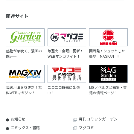
関連サイト
感動が芽吹く、漫画の
毎週火・金曜日更新！
関西発！シュッとした
園――。
WEBマンガサイト！
缶詰「MAGKAN」!!
毎週月曜お昼更新！無
ニコニコ静画に出張
MGノベルズと画集・書
料WEBマガジン！
中！
籍の情報ページ！
お知らせ
月刊コミックガーデン
コミックス・書籍
マグコミ