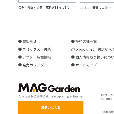
毎週月曜お昼更新！無料WEBマガジン！
ニコニコ静画に出張中！
お知らせ
特約店様一覧
コミックス・書籍
s-book.net 書店様入
アニメ・映像情報
個人情報取り扱いにつ
発売カレンダー
サイトマップ
ABJマー
Copyright © 2026 MAG Garden corp. All rights Reserved.
す。ABJ
お問い合わせ
出版物の使用許諾