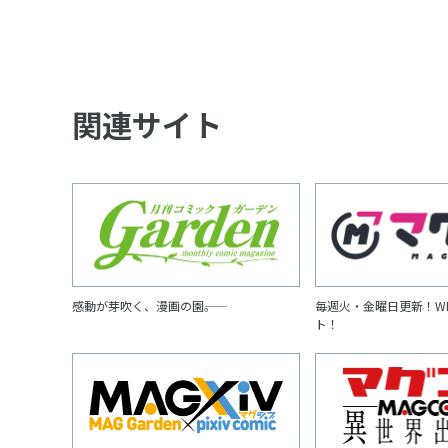
関連サイト
感動が芽吹く、漫画の園――。
毎週火・金曜日更新！W
ト！