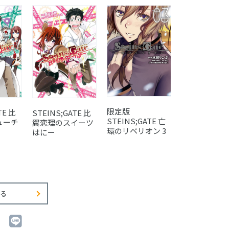
限定版
TE 比
STEINS;GATE 比
STEINS;GATE 亡
ューチ
翼恋理のスイーツ
環のリベリオン 3
はにー
る