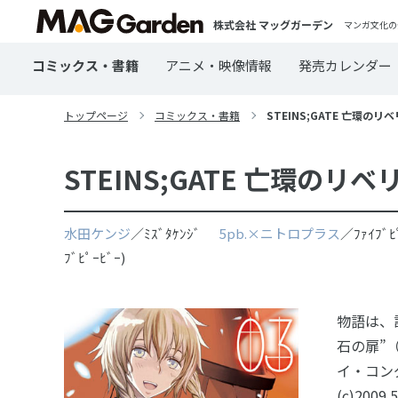
株式会社 マッグガーデン
マンガ文化の
コミックス・書籍
アニメ・映像情報
発売カレンダー
トップページ
コミックス・書籍
STEINS;GATE 亡環のリベ
STEINS;GATE 亡環のリベ
水田ケンジ
／ﾐｽﾞﾀｹﾝｼﾞ
5pb.×ニトロプラス
／ﾌｧｲﾌﾞ
ﾌﾞﾋﾟｰﾋﾞｰ)
物語は、
石の扉”
イ・コン
(c)2009 5