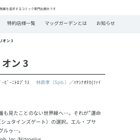
発展を追求するコミック専門出版社です
特約店様一覧
マッグガーデンとは
お知らせ
リオン 3
リオン 3
ﾋﾟｰﾋﾞｰﾆﾄﾛﾌﾟﾗｽ
林直孝（5pb.）
／ﾊﾔｼﾅｵﾀｶ(ﾌｧｲ
誰も見たことのない世界線へ…。それが“運命
（シュタインズゲート）の選択。エル・プサ
グルゥ…。
pb. Inc./Nitroplus