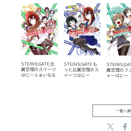
STEINS;GATE 比
STEINS;GATE も
STEINS;GA
翼恋理のスイーツ
っと比翼恋理のス
翼恋理のフ
はにーふぁいなる
イーツはにー
ャーはにー
一覧へ戻