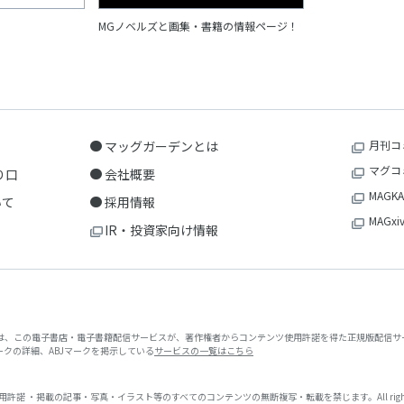
MGノベルズと画集・書籍の情報ページ！
マッグガーデンとは
月刊コ
マグコ
り口
会社概要
MAGKA
いて
採用情報
MAGxi
IR・投資家向け情報
クは、この電子書店・電子書籍配信サービスが、著作権者からコンテンツ使用許諾を得た正規版配信サー
マークの詳細、ABJマークを掲示している
サービスの一覧はこちら
 ・掲載の記事・写真・イラスト等のすべてのコンテンツの無断複写・転載を禁じます。All rights reserved. No repr