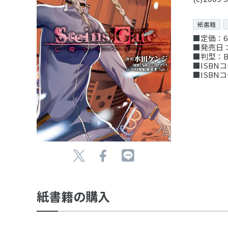
紙書籍
■定価：6
■発売日：
■判型：B
■ISBNコー
■ISBNコー
紙書籍の購入