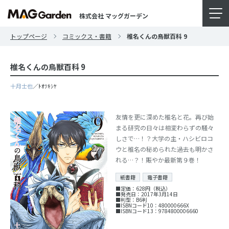
株式会社 マッグガーデン
トップページ
コミックス・書籍
椎名くんの鳥獣百科 9
椎名くんの鳥獣百科 9
十月士也
／ﾄｵﾂｷｼﾔ
友情を更に深めた椎名と花。再び始
まる研究の日々は相変わらずの騒々
しさで…！？大学の主・ハシビロコ
ウと椎名の秘められた過去も明かさ
れる…？！賑やか最新第９巻！
紙書籍
電子書籍
■定価：628円（税込）
■発売日：2017年3月14日
■判型：B6判
■ISBNコード10：480000666X
■ISBNコード13：9784800006660