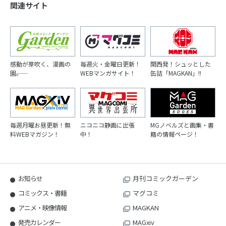
関連サイト
感動が芽吹く、漫画の
毎週火・金曜日更新！
関西発！シュッとした
園――。
WEBマンガサイト！
缶詰「MAGKAN」!!
毎週月曜お昼更新！無
ニコニコ静画に出張
MGノベルズと画集・書
料WEBマガジン！
中！
籍の情報ページ！
お知らせ
月刊コミックガーデン
コミックス・書籍
マグコミ
アニメ・映像情報
MAGKAN
発売カレンダー
MAGxiv