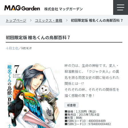
株式会社 マッグガーデン
トップページ
コミックス・書籍
初回限定版 椎名くんの鳥獣百科 7
初回限定版 椎名くんの鳥獣百科 7
十月士也
／ﾄｵﾂｷｼﾔ
絆の力は、生命の神秘です。変人・
柳准教授と、「クジャク夫人」の異
名を誇る雨宮女史の間に秘められた
関係とは…!?
それぞれの絆、それぞれの関係性を
描く感動の第７巻！
紙書籍
■価格：1,528円（税込）
■発売日：2015年7月14日
■判型：B6判
■ISBNコード10：4800004489
■ISBNコード13：9784800004482