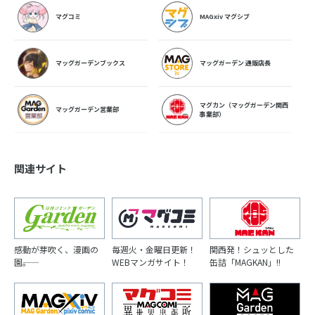
マグコミ
MAGxiv マグシブ
マッグガーデンブックス
マッグガーデン 通販店長
マグカン（マッグガーデン関西
マッグガーデン営業部
事業部）
関連サイト
感動が芽吹く、漫画の
毎週火・金曜日更新！
関西発！シュッとした
園――。
WEBマンガサイト！
缶詰「MAGKAN」!!