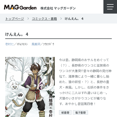
株式会社 マッグガーデン
トップページ
コミックス・書籍
けんえん。 4
けんえん。 4
壱村仁
／ｲﾁﾑﾗﾋﾄｼ
風越洞
／ﾌｳｴﾂﾄﾞｳ
今は昔。静岡県のおサルをめぐって
（？）、長野県のワンコと滋賀県の
ワンコが大激突!?昔々の静岡の見付神
社で、諸事情により一緒に暮らし始
めた、猿の妖怪・？）と、長野の霊
犬・疾風。しかし、石妖の事件をき
っかけに二人はすれ違いはじめ…。
犬猿のいきがかりコンビが織りな
す、あやかし昔話第四巻！
紙書籍
電子書籍