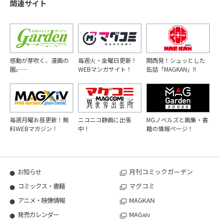
関連サイト
感動が芽吹く、漫画の
毎週火・金曜日更新！
関西発！シュッとした
園――。
WEBマンガサイト！
缶詰「MAGKAN」!!
毎週月曜お昼更新！無
ニコニコ静画に出張
MGノベルズと画集・書
料WEBマガジン！
中！
籍の情報ページ！
お知らせ
月刊コミックガーデン
コミックス・書籍
マグコミ
アニメ・映像情報
MAGKAN
発売カレンダー
MAGxiv