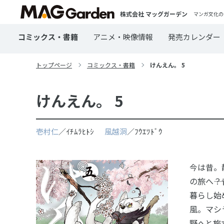
株式会社 マッグガーデン
マンガ文化の
コミックス・書籍
アニメ・映像情報
発売カレンダー
トップページ
コミックス・書籍
けんえん。 5
けんえん。 5
壱村仁
／ｲﾁﾑﾗﾋﾄｼ
風越洞
／ﾌｳｴﾂﾄﾞｳ
今は昔。
の旅へ―
暮らし始
風。マシ
野へと旅