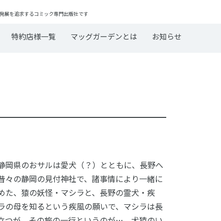
発展を追求するコミック専門出版社です
特約店様一覧
マッグガーデンとは
お知らせ
静岡県のおサルは愛犬（？）とともに、長野へ
―？昔々の静岡の見付神社で、諸事情により一緒に
めた、猿の妖怪・マシラと、長野の霊犬・疾
ラの母を知るという疾風の願いで、マシラは長
立つが、その旅の一行というのが…。犬猿のい