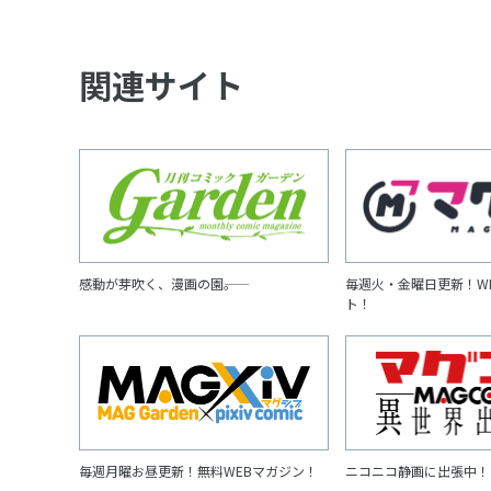
関連サイト
感動が芽吹く、漫画の園――。
毎週火・金曜日更新！W
ト！
毎週月曜お昼更新！無料WEBマガジン！
ニコニコ静画に出張中！