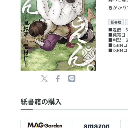
きがかり
紙書籍
■定価：6
■発売日：2
■判型：B
■ISBNコー
■ISBNコー
紙書籍の購入