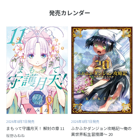
発売カレンダー
2026年8月7日発売
2026年8月7日発売
まもって守護月天！ 解封の章 11
ふかふかダンジョン攻略記～俺の
異世界転生冒険譚～ 20
桜野みねね