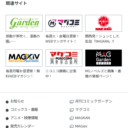
関連サイト
感動が芽吹く、漫画の
毎週火・金曜日更新！
関西発！シュッとした
園――。
WEBマンガサイト！
缶詰「MAGKAN」!!
毎週月曜お昼更新！無
ニコニコ静画に出張
MGノベルズと画集・書
料WEBマガジン！
中！
籍の情報ページ！
お知らせ
月刊コミックガーデン
コミックス・書籍
マグコミ
アニメ・映像情報
MAGKAN
発売カレンダー
MAGxiv