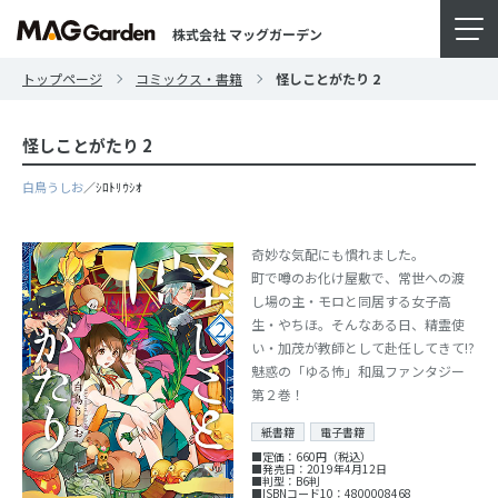
株式会社 マッグガーデン
トップページ
コミックス・書籍
怪しことがたり 2
怪しことがたり 2
白鳥うしお
／ｼﾛﾄﾘｳｼｵ
奇妙な気配にも慣れました。
町で噂のお化け屋敷で、常世への渡
し場の主・モロと同居する女子高
生・やちほ。そんなある日、精霊使
い・加茂が教師として赴任してきて!?
魅惑の「ゆる怖」和風ファンタジー
第２巻！
紙書籍
電子書籍
■定価：660円（税込）
■発売日：2019年4月12日
■判型：B6判
■ISBNコード10：4800008468