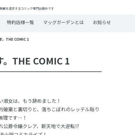
発展を追求するコミック専門出版社です
特約店様一覧
マッグガーデンとは
お知らせ
HE COMIC 1
HE COMIC 1
い淑女は、もう辞めました！
約破棄と裏切りと、落ちこぼれのレッテル貼り
無理です…！
れ公爵令嬢クレア、新天地で大逆転!?
EB小説コミカライズ！