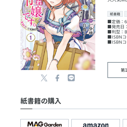
紙書籍
■定価：6
■発売日：
■判型：B
■ISBNコー
■ISBNコー
第
紙書籍の購入