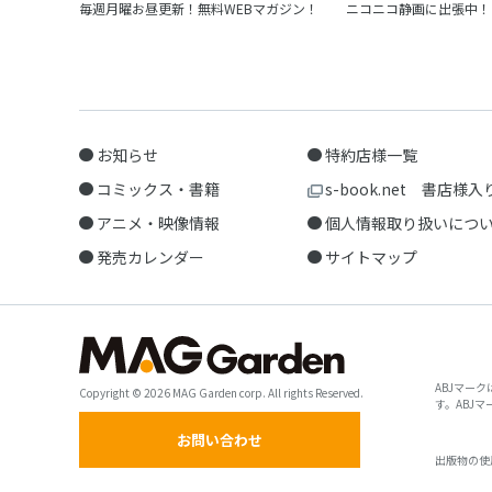
毎週月曜お昼更新！無料WEBマガジン！
ニコニコ静画に出張中！
お知らせ
特約店様一覧
コミックス・書籍
s-book.net 書店様入
アニメ・映像情報
個人情報取り扱いにつ
発売カレンダー
サイトマップ
ABJマー
Copyright © 2026 MAG Garden corp. All rights Reserved.
す。ABJ
お問い合わせ
出版物の使用許諾