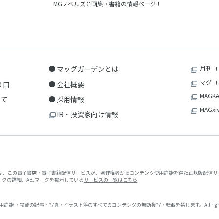
MGノベルズと画集・書籍の情報ページ！
マッグガーデンとは
月刊コ
マグコ
り口
会社概要
MAGKA
いて
採用情報
MAGxi
IR・投資家向け情報
クは、この電子書店・電子書籍配信サービスが、著作権者からコンテンツ使用許諾を得た正規版配信サー
マークの詳細、ABJマークを掲示している
サービスの一覧はこちら
 ・掲載の記事・写真・イラスト等のすべてのコンテンツの無断複写・転載を禁じます。All rights reserved. No repr