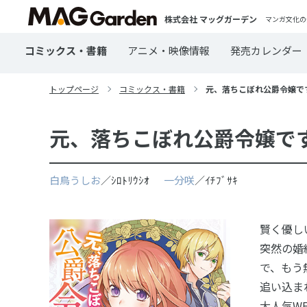
株式会社 マッグガーデン
マンガ文化の
コミックス・書籍
アニメ・映像情報
発売カレンダー
トップページ
コミックス・書籍
元、落ちこぼれ公爵令嬢です。T
元、落ちこぼれ公爵令嬢です。T
白鳥うしお
／ｼﾛﾄﾘｳｼｵ
一分咲
／ｲﾁﾌﾞｻｷ
賢く優し
突然の婚
で、もう
追い込ま
大人気W