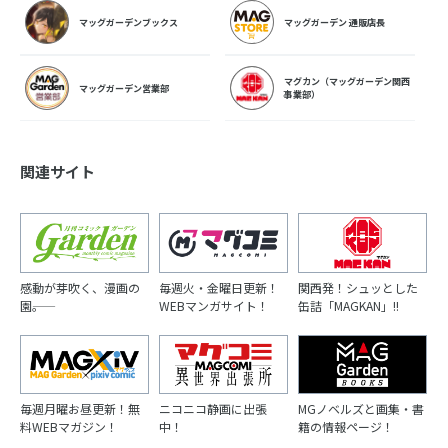
マッグガーデンブックス
マッグガーデン 通販店長
マグカン（マッグガーデン関西
マッグガーデン営業部
事業部）
関連サイト
感動が芽吹く、漫画の
毎週火・金曜日更新！
関西発！シュッとした
園――。
WEBマンガサイト！
缶詰「MAGKAN」!!
毎週月曜お昼更新！無
ニコニコ静画に出張
MGノベルズと画集・書
料WEBマガジン！
中！
籍の情報ページ！