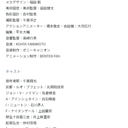
メカデザイン：稲田 航
美術設定・美術監督：益田健太
色彩設計：𠮷村智恵
撮影監督：千葉洋之
アクションアニメーター：橋本敬史・吉田徹・大河広行
編集：平木大輔
音響監督：長崎行男
音楽：KOHTA YAMAMOTO
音楽制作：ポニーキャニオン
アニメーション制作：BENTEN Film
キャスト
扇寺東耶：千葉翔也
灰都・ルオ・ブフェット：丸岡和佳奈
ジョン・V・ノイマン：佐倉綾音
A・アインシュタイン：白石晴香
I・ニュートン：石川界人
F・ナイチンゲール：上田麗奈
柳生十兵衛三吉：井上麻里奈
舩坂弘志：仲村宗悟