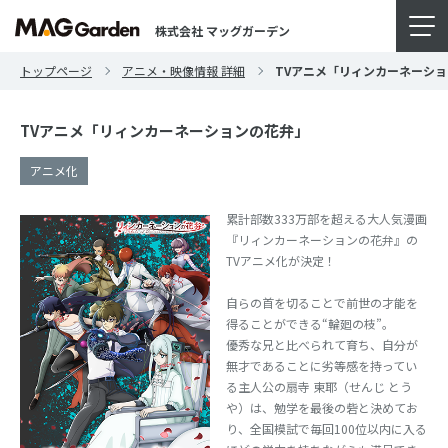
株式会社 マッグガーデン
トップページ
アニメ・映像情報 詳細
TVアニメ「リィンカーネーシ
TVアニメ「リィンカーネーションの花弁」
アニメ化
累計部数333万部を超える大人気漫画
『リィンカーネーションの花弁』の
TVアニメ化が決定！
自らの首を切ることで前世の才能を
得ることができる“輪廻の枝”。
優秀な兄と比べられて育ち、自分が
無才であることに劣等感を持ってい
る主人公の扇寺 東耶（せんじ とう
や）は、勉学を最後の砦と決めてお
り、全国模試で毎回100位以内に入る