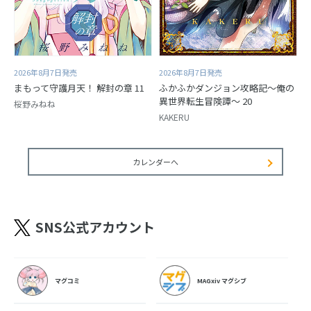
2026年8月7日発売
2026年8月7日発売
まもって守護月天！ 解封の章 11
ふかふかダンジョン攻略記～俺の
異世界転生冒険譚～ 20
桜野みねね
KAKERU
カレンダーへ
SNS公式アカウント
マグコミ
MAGxiv マグシブ