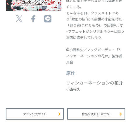
ほどの学力を持ちながらも満足でき
ずにいる。
そんなある日、クラスメイトであ
り“輪廻の枝”にて前世の才能を得た
「廻り者(まわりもの)」の灰都=ルオ
=ブフェットがシリアルキラーと戦う
場面に遭遇してしまう。
©小西幹久／マッグガーデン・「リ
ィンカーネーションの花弁」製作委
員会
原作
リィンカーネーションの花弁
小西幹久
アニメ公式サイト
作品公式X(旧Twitter)